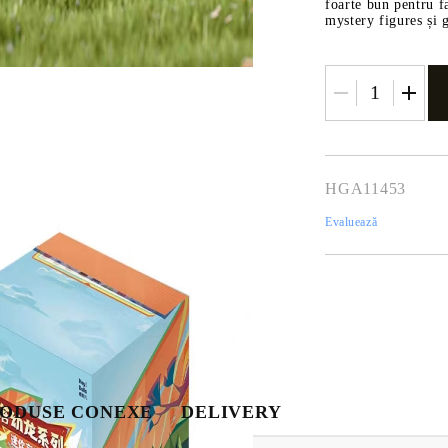
foarte bun pentru f
mystery figures și
HGA11453
Evaluează
Tweet
hare
ODUSE CONEXE
DELIVERY