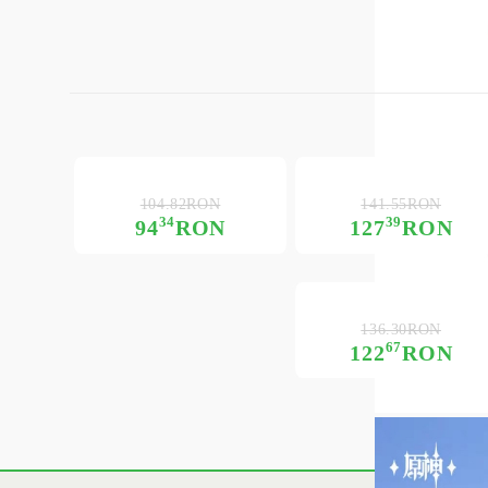
104.82RON
141.55RON
34
39
94
RON
127
RON
136.30RON
67
122
RON