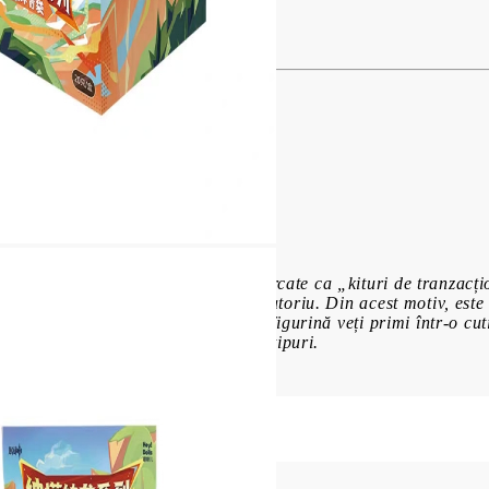
a Natlan Saurian Seria Cutie Orb
dom
ui produs: Aceste articole sunt marcate ca „kituri de tranzacți
ate, iar articolele sunt ambalate aleatoriu. Din acest motiv, e
nele specifice și nu putem garanta ce figurină veți primi într-o 
să primiți oricare dintre diferitele tipuri.
Contul meu
Contul meu
Creează cont