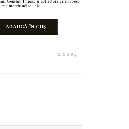
anii Genshin Impact și collectors care iubesc
 game merchandise unic.
0.250
Kg