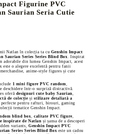
mpact Figurine PVC
an Saurian Seria Cutie
DS
THERS
RIFTBOUND: LEAGUE OF LEGENDS
GUNDAM CARD GAME
TCG
ii Natlan în colecția ta cu
Genshin Impact
n Saurian Series Series Blind Box
. Inspirat
an adorabile din lumea Genshin Impact, acest
x este o alegere excelentă pentru fanii
erchandise, anime-style figures și cute
.
include
1 mini figure PVC random
,
e deschidere într-o surpriză distractivă.
ies oferă
designuri cute baby Saurian
,
tă de colecție
și
stilizare detaliată a
d perfecte pentru rafturi, birouri, gaming
 colecții tematice Genshin Impact.
andom blind box
,
calitate PVC figure
,
e inspirate de Natlan
și șansa de a descoperi
hidden variants,
Genshin Impact PVC
rian Series Series Blind Box
este un cadou