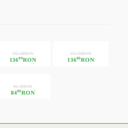
152.09RON
152.06RON
89
86
136
RON
136
RON
94.29RON
86
84
RON