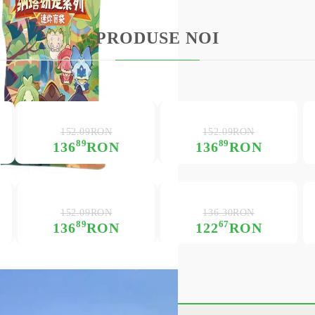
PRODUSE NOI
USD
EUR
BGN
RON
BG
EN
RO
152.09RON
152.09RON
89
89
136
RON
136
RON
152.09RON
136.30RON
89
67
136
RON
122
RON