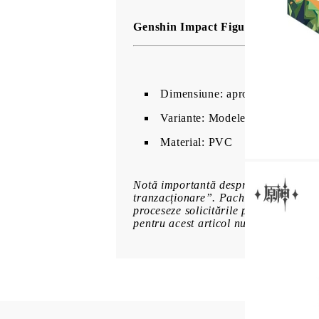
Genshin Impact Figurine PVC Seri
Dimensiune: aprox. 4 cm
Variante: Modele assorted ran
Material: PVC
Notă importantă despre varianta acest
tranzacționare”. Pachetele sunt sigil
proceseze solicitările privind figuri
pentru acest articol numai dacă doriți 