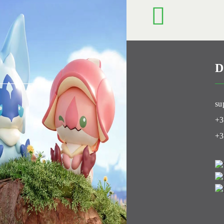
D
Club
su
+3
+3