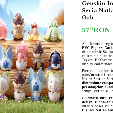
Genshin I
Seria Natl
Orb
E
CE CARD GAME
K-POP
CARD GAME SUPPLIES
LORCANA
BULK CAR
O
57
RON
55
Adu farmecul regiun
PVC Figures Natla
de creaturile Sauri
collectible blind bo
Deck Box
Teyvat, HoYoverse m
display collectibles
Protectors for cards
Fiecare blind box 
Playmat
transformând fiecar
Natlan Saurian Ser
Binders
dimensiune compac
personajelor
, fiin
Dices
setups, vitrine sau
Cu
emoția unui r
designuri adorabil
diferite poses sau 
Figures Natlan Sau