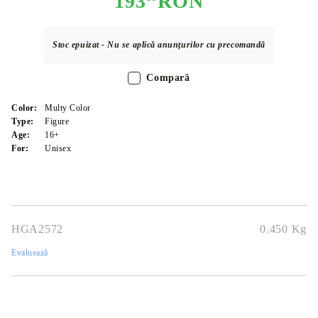
193
RON
Stoc epuizat - Nu se aplică anunțurilor cu precomandă
Compară
Color:
Multy Color
Type:
Figure
Age:
16+
For:
Unisex
HGA2572
0.450
Kg
Evaluează