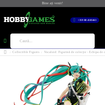
Bine ați venit!
+359 88 4583463
Collectible Figures
Vocaloid: Figurină de colecție - Echipa de