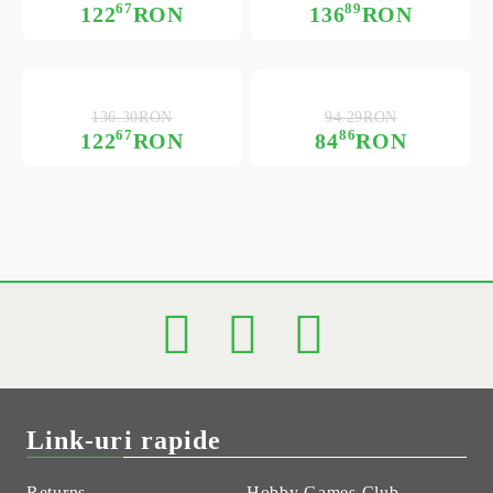
67
89
122
RON
136
RON
136.30RON
94.29RON
67
86
122
RON
84
RON
Link-uri rapide
Returns
Hobby Games Club