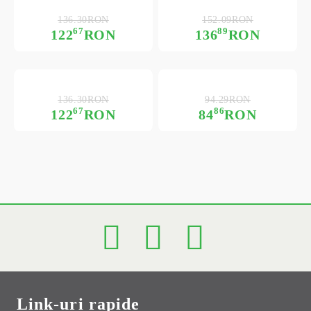
136.30RON
152.09RON
67
89
122
RON
136
RON
136.30RON
94.29RON
67
86
122
RON
84
RON
Link-uri rapide