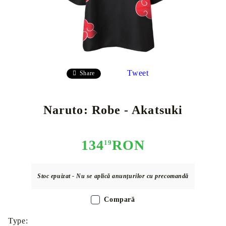
Tweet
Share
Naruto: Robe - Akatsuki
134
RON
19
Stoc epuizat - Nu se aplică anunțurilor cu precomandă
Compară
Type: