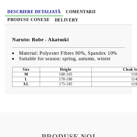
DESCRIERE DETALIATĂ
COMENTARII
PRODUSE CONEXE
DELIVERY
Naruto: Robe - Akatsuki
Material: Polyester Fibres 90%, Spandex 10%
Suitable for season: spring, autumn, winter
Size
Height
Cloak l
M
160-165
11
L
170-180
11
XL
175-185
11
PRODUSE NOI