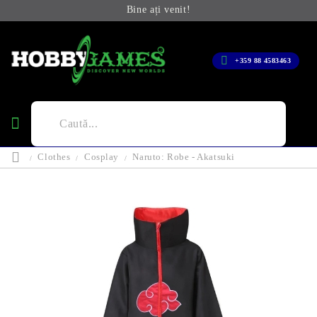
Bine ați venit!
+359 88 4583463
Clothes
Cosplay
Naruto: Robe - Akatsuki