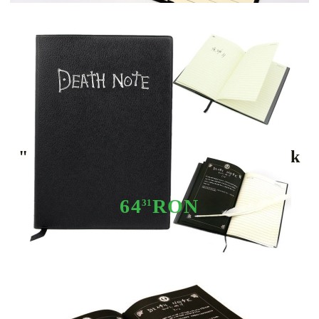
Tweet
Share
" Death Note " Original Note Book
64
RON
31
Stoc epuizat - Nu se aplică anunțurilor cu precomandă