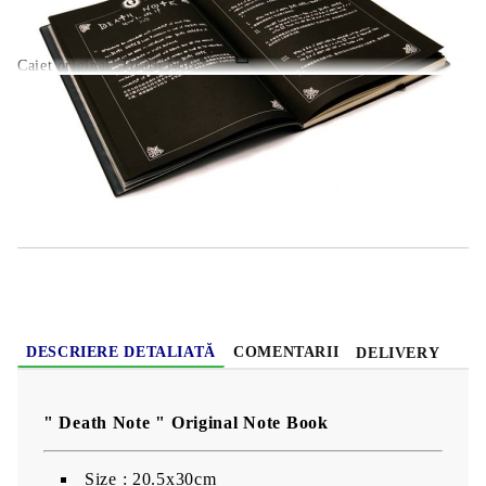
Caiet original „Death Note”.
HGA380
0.300
Kg
( 1 )
Evaluează
DESCRIERE DETALIATĂ
COMENTARII
DELIVERY
" Death Note " Original Note Book
Size : 20.5x30cm