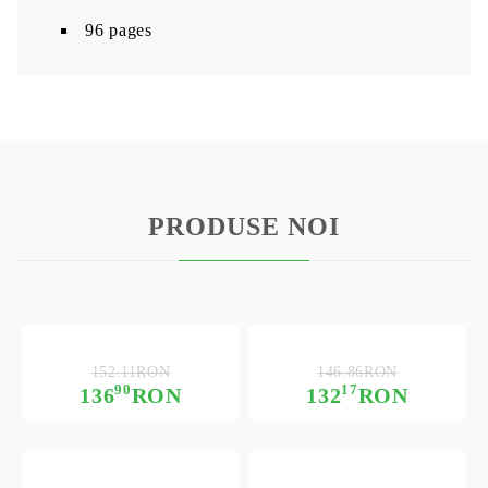
96 pages
PRODUSE NOI
152.11RON
146.86RON
90
17
136
RON
132
RON