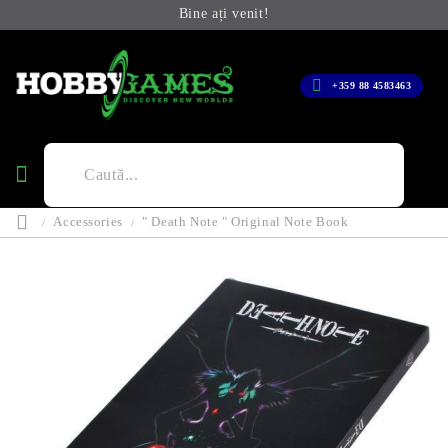
Bine ați venit!
+359 88 4583463
Accessories
" Death Note " Original Note Book