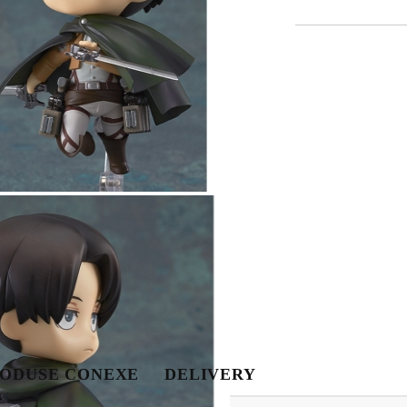
Tweet
hare
Contul meu
Contul meu
Creează cont
ODUSE CONEXE
DELIVERY