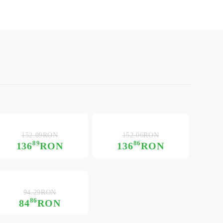
152.09RON
152.06RON
89
86
136
RON
136
RON
94.29RON
86
84
RON