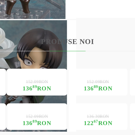
PRODUSE NOI
152.09RON
152.09RON
89
89
136
RON
136
RON
152.09RON
136.30RON
89
67
136
RON
122
RON