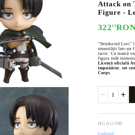
Attack on 
Figure - L
322
RO
15
E
CE CARD GAME
K-POP
CARD GAME SUPPLIES
LORCANA
BULK CAR
O
“Nendoroid Levi” îl
umanității într-un 
tactic. Cu mantă ve
figura redă intensit
Licență oficială A
impunător
,
set co
Deck Box
Corps
.
Protectors for cards
Playmat
Binders
Dices
HGA11590
Evaluează