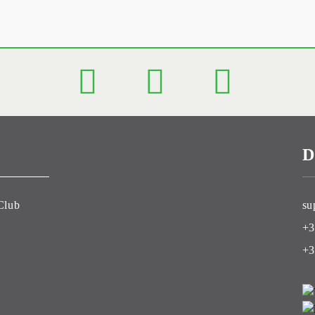
D
Club
su
+3
+3