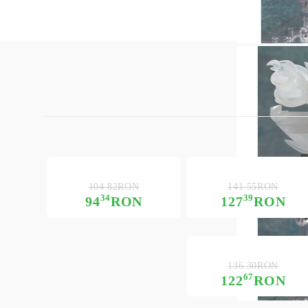
104.82RON
141.55RON
34
39
94
RON
127
RON
136.30RON
67
122
RON