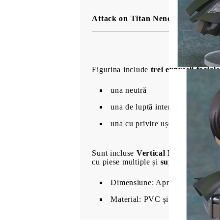
Attack on Titan Nendoroid Action 
Figurina include
trei expresii faciale
una neutră
una de luptă intensă
una cu privire ușor superioară
Sunt incluse
Vertical Maneuvering
cu piese multiple și
suport
pentru rec
Dimensiune: Aproximativ 10 c
Material: PVC și ABS