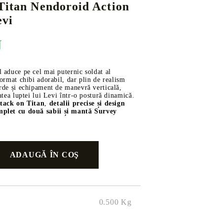
Titan Nendoroid Action
evi
N
DS
THERS
RIFTBOUND: LEAGUE OF LEGENDS
GUNDAM CARD GAME
TCG
 aduce pe cel mai puternic soldat al
format chibi adorabil, dar plin de realism
rde și echipament de manevră verticală,
atea luptei lui Levi într-o postură dinamică.
ttack on Titan
,
detalii precise și design
mplet cu două sabii și mantă Survey
0.500
Kg