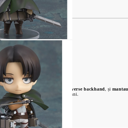
USD
EUR
BGN
RON
Figure - Levi
BG
EN
RO
:
 Equipment
,
două sabii
,
mânere reverse backhand
, și
mantau
rearea scenelor epice de luptă cu titani.
m