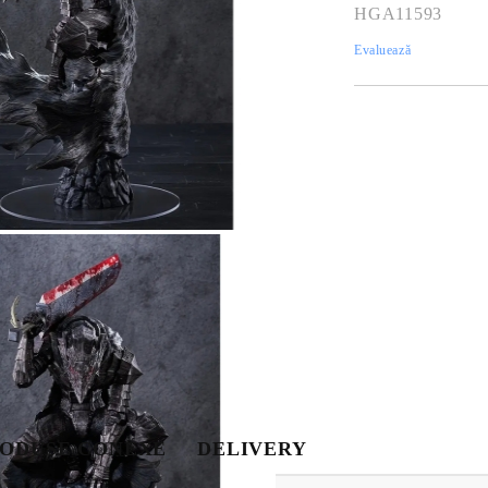
HGA11593
Evaluează
Tweet
hare
ODUSE CONEXE
DELIVERY