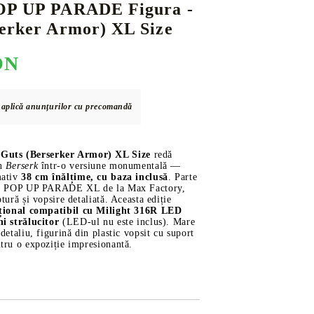
OP UP PARADE Figura -
serker Armor) XL Size
ON
DS
THERS
RIFTBOUND: LEAGUE OF LEGENDS
GUNDAM CARD GAME
TCG
e aplică anunțurilor cu precomandă
ts (Berserker Armor) XL Size
redă
in
Berserk
într-o versiune monumentală —
mativ
38 cm înălțime, cu baza inclusă
. Parte
asă POP UP PARADE XL de la Max Factory,
tură și vopsire detaliată. Aceasta ediție
țional compatibil cu Milight 316R LED
hi strălucitor
(LED-ul nu este inclus). Mare
detaliu, figurină din plastic vopsit cu suport
tru o expoziție impresionantă.