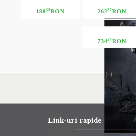
38
37
188
RON
262
RON
34
734
RON
Link-uri rapide