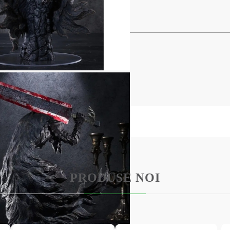
 Guts (Berserker Armor) XL Size
m
ABS)
PRODUSE NOI