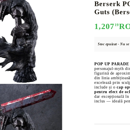
Berserk P
Guts (Ber
1,207
R
19
E
CE CARD GAME
K-POP
CARD GAME SUPPLIES
LORCANA
BULK CAR
O
Stoc epuizat - Nu s
POP UP PARADE Gu
Deck Box
personajul-myth d
figurină de aproxi
Protectors for cards
din linia ambițio
excelează prin sculp
Playmat
include și o
cap op
pentru efect de oc
Binders
dar excepțională în 
inclus — ideală pen
Dices