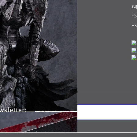
Club
su
+3
+3
sletter: