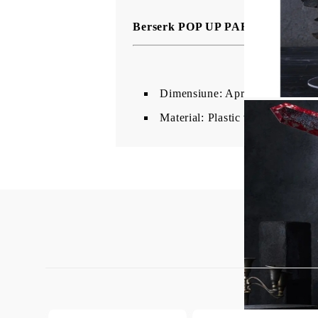
Berserk POP UP PARADE Figura -
Dimensiune: Aproximativ 38 c
Material: Plastic vopsit (PVC/