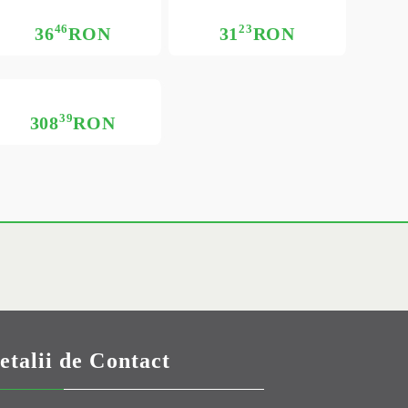
46
23
36
RON
31
RON
39
308
RON
etalii de Contact