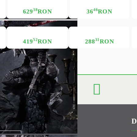
38
46
629
RON
36
RON
52
31
419
RON
288
RON
Contul meu
Contul meu
Creează cont
USD
EUR
BGN
RON
BG
EN
RO
D